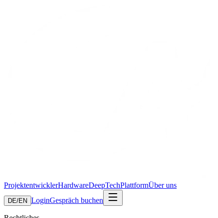
Projektentwickler
Hardware
DeepTech
Plattform
Über uns
Login
Gespräch buchen
DE
/
EN
Rechtliches